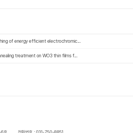
hing of energy efficient electrochromic...
nealing treatment on WO3 thin films f...
-6호
전화번호 : 031-750-8851