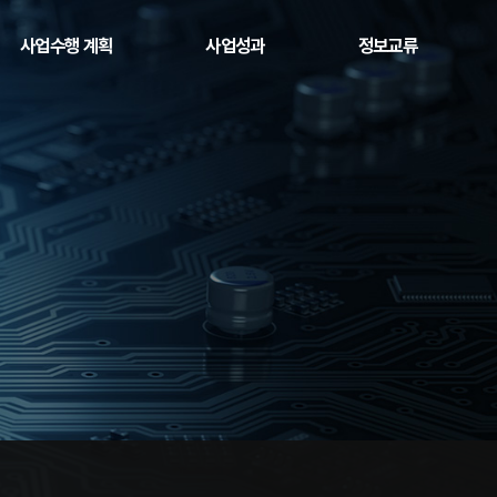
사업수행 계획
사업성과
정보교류
과제 제안서
논문 및 저서
운영 규정
교육 부문
특허 및 기술이전
공지사항
연구부문
산학협력
자료실
산학협력 부문