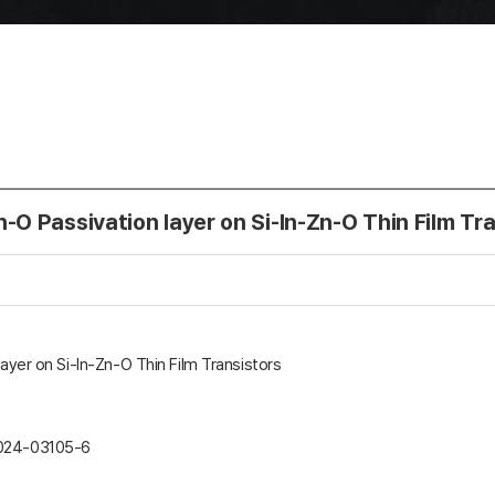
n-O Passivation la
yer on Si-In-Zn-O Thin Film Tr
yer on Si-In-Zn-O Thin Film Transistors
3-024-03105-6