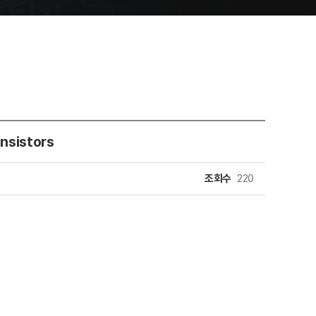
ansistors
조회수
220