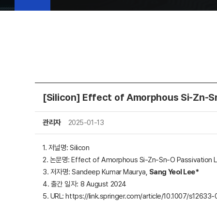
[Silicon] Effect of Amorphous Si-Zn-S
관리자
2025-01-13
1. 저널명: Silicon
2. 논문명: Effect of Amorphous Si-Zn-Sn-O Passivation La
3. 저자명: Sandeep Kumar Maurya,
Sang Yeol Lee*
4. 출간 일자: 8 August 2024
5. URL: https://link.springer.com/article/10.1007/s1263